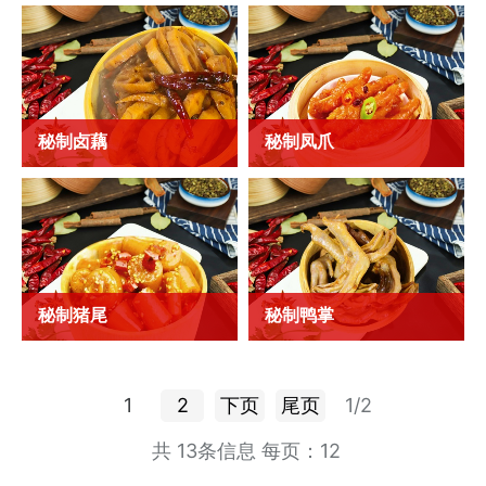
秘制牛肉
秘制猪耳
秘制卤藕
秘制凤爪
秘制卤藕
秘制凤爪
秘制猪尾
秘制鸭掌
秘制猪尾
秘制鸭掌
1
2
下页
尾页
1/2
共 13条信息
每页：12