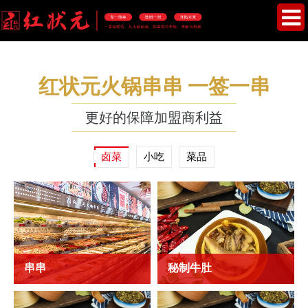
红状元火锅串串 一签一串
更好的保障加盟商利益
卤菜
小吃
菜品
串串
秘制牛肚
秘制牛肚