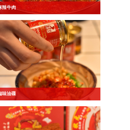
麻辣牛肉
滋味油碟