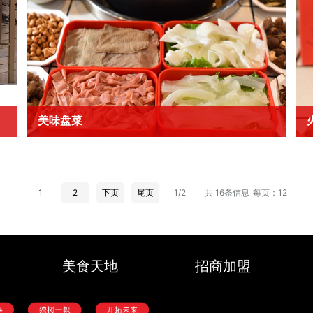
美味盘菜
1
2
下页
尾页
1/2
共 16条信息
每页：12
美食天地
招商加盟