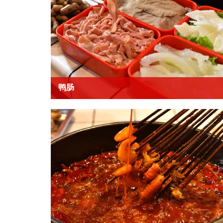
鸭肠
盘装菜